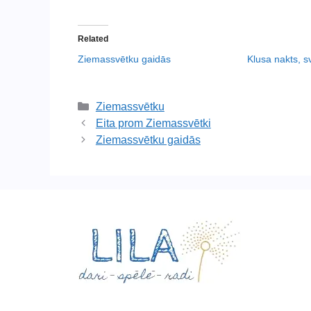
Related
Ziemassvētku gaidās
Klusa nakts, s
Categories
Ziemassvētku
Eita prom Ziemassvētki
Ziemassvētku gaidās