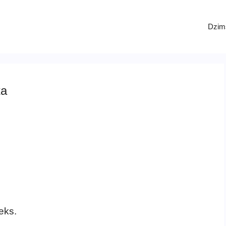
Dzim
ta
eks.