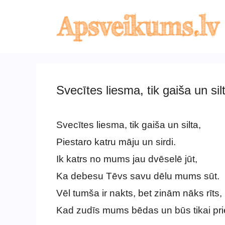
Skip
to
content
Svecītes liesma, tik gaiša un sil
Svecītes liesma, tik gaiša un silta,
Piestaro katru māju un sirdi.
Ik katrs no mums jau dvēselē jūt,
Ka debesu Tēvs savu dēlu mums sūt.
Vēl tumša ir nakts, bet zinām nāks rīts,
Kad zudīs mums bēdas un būs tikai pri